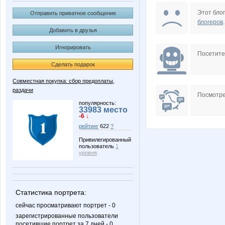
Lenic
Lonza
Этот блог
Отправить приватное сообщение
блогеров
.
Добавить в друзья
Игнорировать
OlgaSm77
Wine
Посетит
Сделать подарок
Совместная покупка: сбор предоплаты,
раздачи
lediX
mapiks
Посмотре
популярность:
33983 место
-6 ↓
рейтинг
622
?
striped snake
zluka
Привилегированный
пользователь
1
уровня
Люлянка
Лев@
Статистика портрета:
сейчас просматривают портрет - 0
зарегистрированные пользователи
посетившие портрет за 7 дней - 0