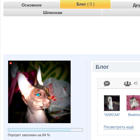
Блог
( 0 )
Основное
Др
Шпионаж
Блог
45
*АЛИСКА*
Beatris
Посмотреть ещё
Портрет заполнен на 84 %